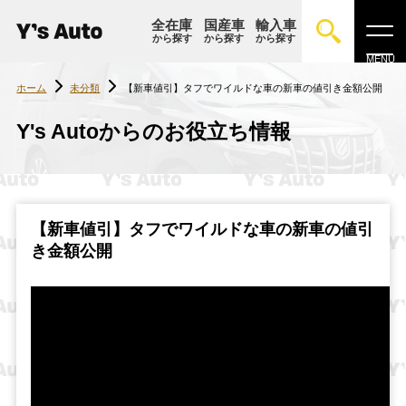
全在庫
国産車
輸入車
から探す
から探す
から探す
MENU
コ
ン
ホーム
未分類
【新車値引】タフでワイルドな車の新車の値引き金額公開
テ
ン
ツ
Y's Autoからのお役立ち情報
へ
ス
キ
ッ
プ
【新車値引】タフでワイルドな車の新車の値引
き金額公開