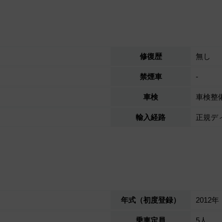
修復歴
無し
禁煙車
-
車検
車検整
輸入経路
正規デ
年式（初度登録）
2012年
乗車定員
5人