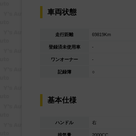
車両状態
走行距離
69819Km
登録済未使用車
-
ワンオーナー
-
記録簿
○
基本仕様
ハンドル
右
排気量
2000CC