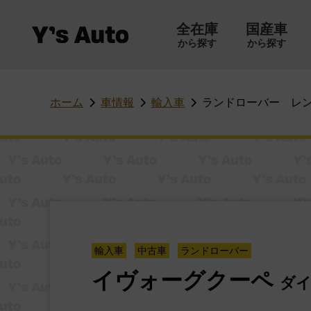
全在庫
国産車
から探す
から探す
コ
ン
テ
ン
ホーム
車情報
輸入車
ランドローバー レ
ツ
へ
ス
キ
ッ
プ
輸入車
中古車
ランドローバー
イヴォーグクーペ
ダ