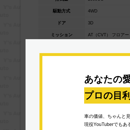
駆動方式
4WD
ドア
3D
ミッション
AT（CVT） フロアー
車体色
ホワイト
その他仕様
- -
荷台寸法
あなたの愛
プロの目利
装備
車の価値、ちゃんと
エアバッグ（運転席）
現役YouTuberで