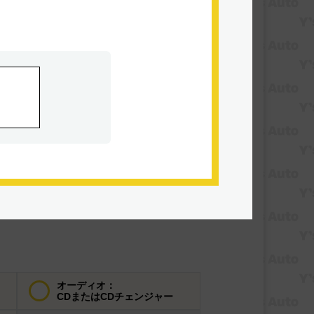
ダブルエアコン
パワーウィンドウ
USB入力端子
レンタカーアップ
オーディオ：
CDまたはCDチェンジャー