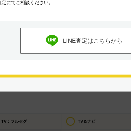
E査定にてご相談ください。
サンルーフ
エアコン
ダウンヒルアシスト
パワーステアリング
コントロール
アイドリングストップ
ドライブレコーダー
LINE査定はこちらから
100V電源
センターデフロック
クリーンディーゼル
電動格納ミラー
TV：フルセグ
TV＆ナビ