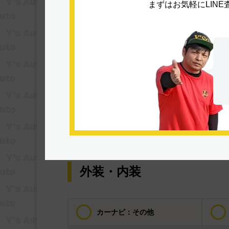
まずはお気軽にLIN
ABS
リフトアップ
盗難防止システム
Bluetooth接続
展示・試乗車
外装・内装
カーナビ：その他