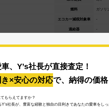
燃料
ガソリ
エコカー減税対象車
-
過給器
-
車体番号下3桁
535
全体のサイズ
車、Y’s社長が直接査定！
き×安心の対応
で、納得の価格
見てもらえてますか？
エアバッグ（助手席）
エアバッグ（サイド）
もあるY’s社長が、豊富な経験と独自の目利きであなたの愛車をし