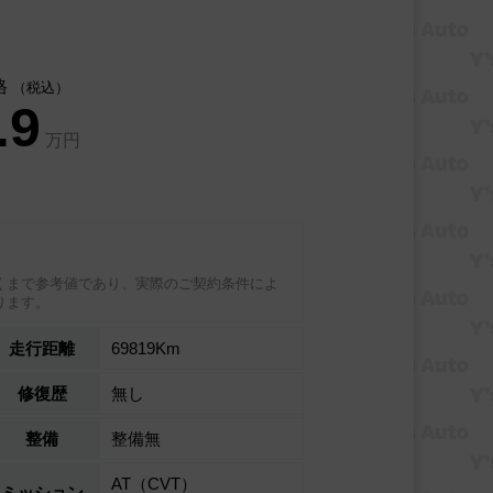
格
（税込）
.9
万円
くまで参考値であり、実際のご契約条件によ
ります。
走行距離
69819Km
修復歴
無し
整備
整備無
AT（CVT）
ミッション