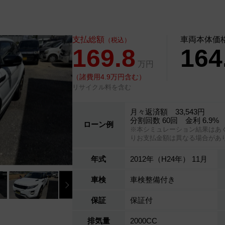
支払総額
車両本体価
（税込）
169.8
164
万円
（諸費用4.9万円含む）
リサイクル料を含む
月々返済額 33,543円
分割回数 60回 金利 6.9%
ローン例
※本シミュレーション結果はあ
りお支払金額は異なる場合があ
年式
2012年（H24年） 11月
車検
車検整備付き
保証
保証付
排気量
2000CC