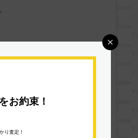
ン
をお約束！
スライドドア：両側電動スラ
イドドア
っかり査定！