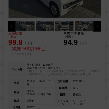
支払総額
車両本体価格
（税込）
（税込）
99.8
94.9
万円
万円
（諸費用4.9万円含む）
リサイクル料を含む
月々返済額 12,056円
分割回数 120回 金利 7.9%
ローン例
※本シミュレーション結果はあくまで参考値であり、実際の
ご契約条件によりお支払金額は異なる場合があります。
2012年（H24年） 5
走行距離
27919Km
年式
月
修復歴
無し
検有り
車検
2027年（R9年） 5月
整備
整備無
保証
保証付
ミッショ
AT（CVT）
ン
インパネ
排気量
660CC