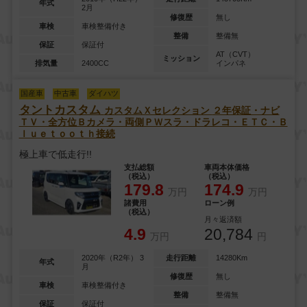
年式
2月
修復歴
無し
車検
車検整備付き
整備
整備無
保証
保証付
AT（CVT）
ミッション
排気量
2400CC
インパネ
国産車
中古車
ダイハツ
タントカスタム
カスタムＸセレクション
２年保証・ナビ
ＴＶ・全方位Ｂカメラ・両側ＰＷスラ・ドラレコ・ＥＴＣ・Ｂ
ｌｕｅｔｏｏｔｈ接続
極上車で低走行!!
支払総額
車両本体価格
（税込）
（税込）
179.8
174.9
万円
万円
諸費用
ローン例
（税込）
月々返済額
4.9
20,784
万円
円
2020年（R2年） 3
走行距離
14280Km
年式
月
修復歴
無し
車検
車検整備付き
整備
整備無
保証
保証付