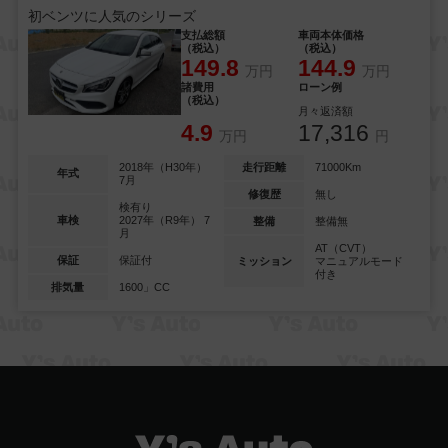
初ベンツに人気のシリーズ
支払総額
車両本体価格
（税込）
（税込）
149.8
144.9
万円
万円
諸費用
ローン例
（税込）
月々返済額
4.9
17,316
万円
円
2018年（H30年）
走行距離
71000Km
年式
7月
修復歴
無し
検有り
車検
2027年（R9年） 7
整備
整備無
月
AT（CVT）
保証
保証付
ミッション
マニュアルモード
付き
排気量
1600」CC