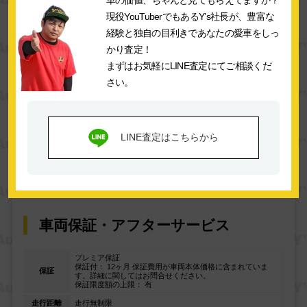
車の価値、ちゃんと見てもらえてますか？
現役YouTuberでもあるY’s社長が、豊富な
経験と独自の目利きであなたの愛車をしっ
安全装備エリア
かり査定！
まずはお気軽にLINE査定にてご相談くだ
横滑り防止装置
衝突安全ボディ
さい。
衝突被害軽減システム
クリアランスソナー
オートマチックハイビー
頸部衝撃緩和ヘッドレス
LINE査定はこちらから
ム
ト
オートライト
車両保証・アフターサービス
プレミア保証
保証付： 12ヶ月 保証費用が車両本体価格に含まれていま
保証
す。詳細に関してはお問合せください。
保証限度額の上限： 有
走行距離
走行無制限