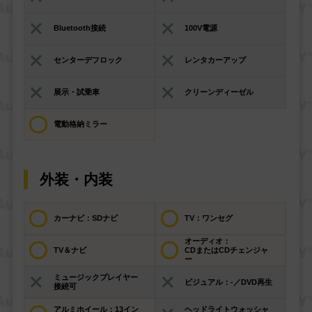
Bluetooth接続
100V電源
センターデフロック
レンタカーアップ
展示・試乗車
クリーンディーゼル
電動格納ミラー
外装・内装
カーナビ：SDナビ
TV：ワンセグ
オーディオ：
TV＆ナビ
CDまたはCDチェンジャ
ー
ミュージックプレイヤー
ビジュアル：-／DVD再生
接続可
アルミホイール：13イン
ヘッドライトウォッシャ