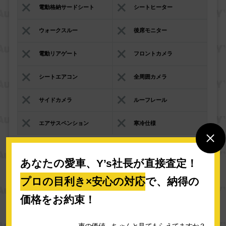
電動格納サードシート
シートヒーター
ウォークスルー
後席モニター
電動リアゲート
フロントカメラ
シートエアコン
全周囲カメラ
サイドカメラ
ルーフレール
エアサスペンション
寒冷仕様
運転支援
あなたの愛車、Y’s社長が直接査定！
プロの目利き×安心の対応
で、納得の
クルーズコントロール
レーンアシスト
価格をお約束！
自動駐車システム
パークアシスト