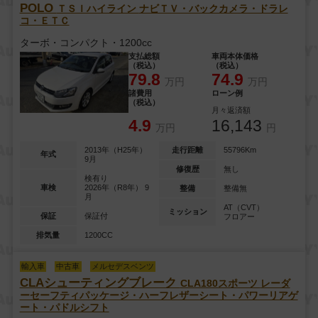
POLO
ＴＳＩハイライン
ナビＴＶ・バックカメラ・ドラレ
コ・ＥＴＣ
ターボ・コンパクト・1200cc
支払総額
車両本体価格
（税込）
（税込）
79.8
74.9
万円
万円
諸費用
ローン例
（税込）
月々返済額
4.9
16,143
万円
円
2013年（H25年）
走行距離
55796Km
年式
9月
修復歴
無し
検有り
車検
2026年（R8年） 9
整備
整備無
月
AT（CVT）
ミッション
保証
保証付
フロアー
排気量
1200CC
輸入車
中古車
メルセデスベンツ
CLAシューティングブレーク
CLA180スポーツ
レーダ
ーセーフティパッケージ・ハーフレザーシート・パワーリアゲ
ート・パドルシフト