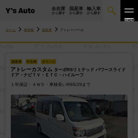
全在庫
国産車
輸入車
から探す
から探す
から探す
MENU
コ
ン
ホーム
車情報
国産車
アトレーパール
テ
ン
ツ
へ
ス
キ
ッ
プ
国産車
中古車
ダイハツ
アトレーカスタム
ターボRSリミテッド
パワースライド
ドア・ナビＴＶ・ＥＴＣ・ハイルーフ
１年保証・４ＷＤ・車検長いR9/5/29まで