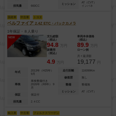
AT（CVT）
ミッション
排気量
660CC
インパネ
国産車
中古車
トヨタ
ベルファイア
2.4Z
ETC・バックカメラ
1年保証・８人乗り
支払総額
車両本体価格
NEW
（税込）
（税込）
94.8
89.9
万円
万円
諸費用
ローン例
（税込）
月々返済額
4.9
19,177
万円
円
2013年（H25年）
走行距離
116099Km
年式
9月
修復歴
無し
車検整備付き
車検
2026年（R8年） 9
整備
整備無
月
ミッション
AT（CVT）
保証
保証付
排気量
2.４CC
輸入車
中古車
フォルクスワーゲン