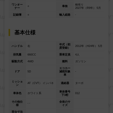
ワンオー
検有り
○
車検
ナー
2027年（R9年） 5月
記録簿
○
輸入経路
-
基本仕様
年式（初
ハンドル
右
2012年（H24年） 5月
度登録）
排気量
660CC
乗車定員
4人
駆動方式
4WD
燃料
ガソリン
エコカー
ドア
5D
減税対象
-
車
ミッショ
AT（CVT） インパネ
過給器
ターボ
ン
車体番号
車体色
ホワイト系
012
下3桁
その他仕
全体のサ
- -
様
イズ
荷台寸法