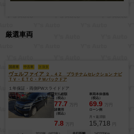
厳選車両
国産車
中古車
トヨタ
ヴェルファイア
２．４Ｚ プラチナムセレクション
ナビ
ＴＶ・ＥＴＣ・ＰＷバックドア
１年保証・両側PWスライドドア
支払総額
車両本体価格
（税込）
（税込）
77.7
69.9
万円
万円
諸費用
ローン例
（税込）
月々返済額
7.8
15,718
万円
円
2010年（H22年）
走行距離
143705Km